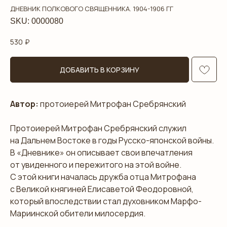
ДНЕВНИК ПОЛКОВОГО СВЯЩЕННИКА. 1904-1906 ГГ
SKU:
0000080
530
₽
ДОБАВИТЬ В КОРЗИНУ
Автор:
протоиерей Митрофан Сребрянский
Протоиерей Митрофан Сребрянский служил
на Дальнем Востоке в годы Русско-японской войны.
В «Дневнике» он описывает свои впечатления
от увиденного и пережитого на этой войне.
С этой книги началась дружба отца Митрофана
с Великой княгиней Елисаветой Феодоровной,
который впоследствии стал духовником Марфо-
Мариинской обители милосердия.