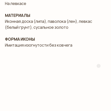
На левкасе
МАТЕРИАЛЫ
Иконная доска (липа), паволока (лен), левкас
(белый грунт), сусальное золото
ФОРМА ИКОНЫ
Имитация изогнутости без ковчега