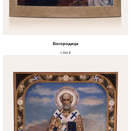
АДРЕС
119017, Г. МОСКВА,
УЛ. БОЛЬШАЯ ОРДЫНКА,
Богородица
Д. 34
1 600
₽
ТЕЛЕФОН
+7 499 704-21-73
ЧАСЫ РАБОТЫ
С 10 ДО 19 | ПН-ВС
НАША ЛАВКА В СОЦИАЛЬНЫХ СЕТЯХ