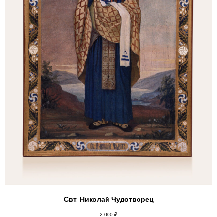
ТЕЛЕГРАМ
ВКОНТАКТЕ
Каталог
Вдохновение
Иконы
Коллекции
Контакты
Подарки
Аксессуары
Истории
Книги
О нас
Сервировка
Фарфор
Пользовательское соглашение
Политика конфиденциальности
© 2025 Церковная Лавка «Марфа и Мария»
Свт. Николай Чудотворец
2 000
₽