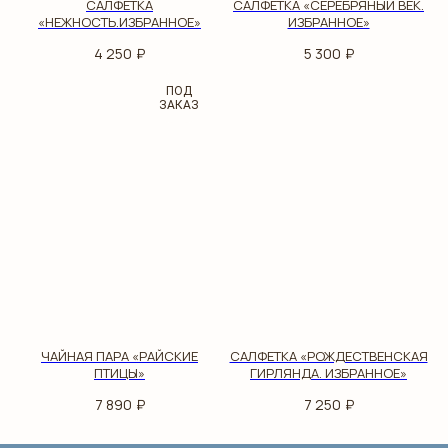
САЛФЕТКА
САЛФЕТКА «СЕРЕБРЯНЫЙ ВЕК.
«НЕЖНОСТЬ.ИЗБРАННОЕ»
ИЗБРАННОЕ»
4 250
₽
5 300
₽
ПОД
ЗАКАЗ
АДРЕС
119017, Г. МОСКВА,
УЛ. БОЛЬШАЯ ОРДЫНКА,
Д. 34
ЧАЙНАЯ ПАРА «РАЙСКИЕ
САЛФЕТКА «РОЖДЕСТВЕНСКАЯ
ПТИЦЫ»
ГИРЛЯНДА. ИЗБРАННОЕ»
7 890
₽
7 250
₽
ТЕЛЕФОН